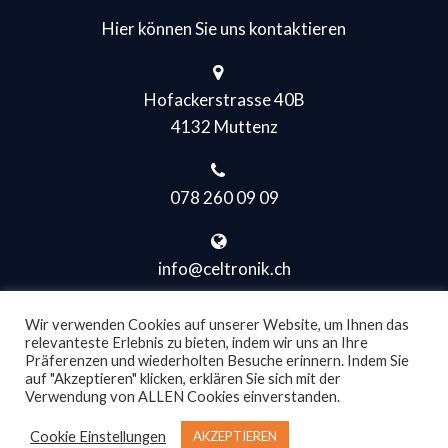
Hier können Sie uns kontaktieren
Hofackerstrasse 40B
4132 Muttenz
078 260 09 09
info@celtronik.ch
Wir verwenden Cookies auf unserer Website, um Ihnen das
relevanteste Erlebnis zu bieten, indem wir uns an Ihre
Präferenzen und wiederholten Besuche erinnern. Indem Sie
auf "Akzeptieren" klicken, erklären Sie sich mit der
Verwendung von ALLEN Cookies einverstanden.
Copyright © CELtronik GmbH all rights reserved.
Cookie Einstellungen
AKZEPTIEREN
Impressum
Datenschutz
Kontakt