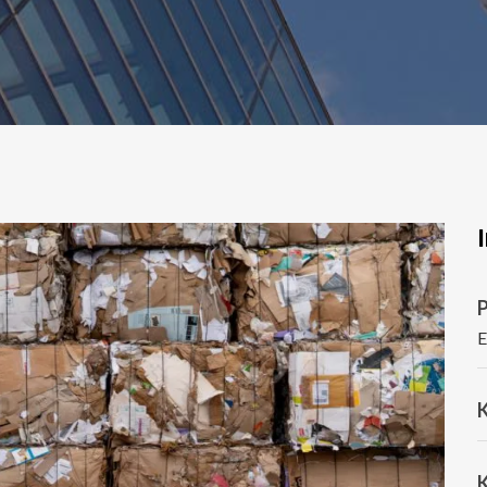
P
E
K
K