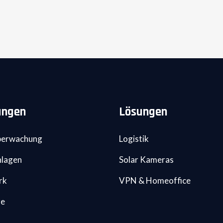
ungen
Lösungen
berwachung
Logistik
nlagen
Solar Kameras
rk
VPN & Homeoffice
re