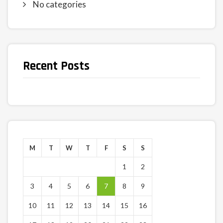
No categories
Recent Posts
M
T
W
T
F
S
S
1
2
3
4
5
6
7
8
9
10
11
12
13
14
15
16